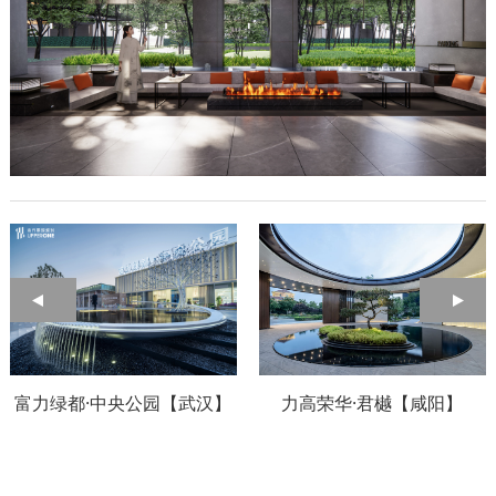
富力绿都·中央公园【武汉】
力高荣华·君樾【咸阳】