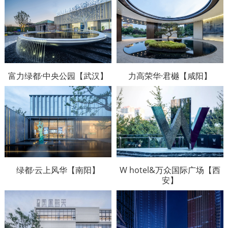
富力绿都·中央公园【武汉】
力高荣华·君樾【咸阳】
W hotel&万众国际广场【西
绿都·云上风华【南阳】
安】